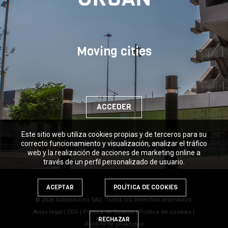
Moving cities
ACCEDER
Este sitio web utiliza cookies propias y de terceros para su
correcto funcionamiento y visualización, analizar el tráfico
web y la realización de acciones de marketing online a
través de un perfil personalizado de usuario.
ACEPTAR
POLÍTICA DE COOKIES
© 2026 Sabacaucho SAU. Todos los derechos reservados.
Aviso legal
|
CGV
|
Política de Gestión
|
Política de cookies
|
RECHAZAR
Política de privacidad