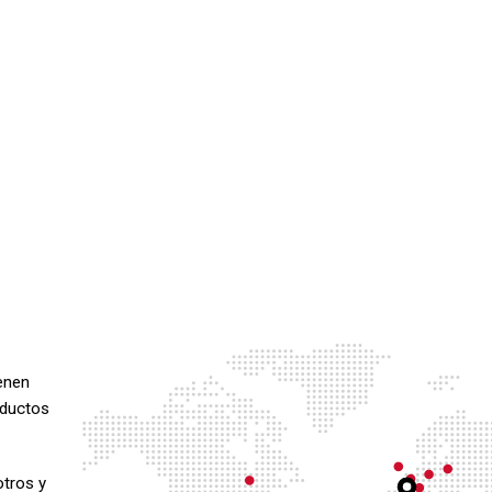
enen
oductos
tros y