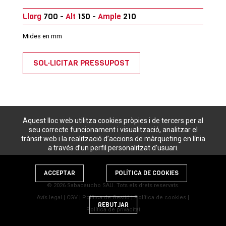
Llarg
700 -
Alt
150 -
Ample
210
Mides en mm
SOL·LICITAR PRESSUPOST
Aquest lloc web utilitza cookies pròpies i de tercers per al
seu correcte funcionament i visualització, analitzar el
trànsit web i la realització d’accions de màrqueting en línia
a través d’un perfil personalitzat d’usuari.
ACCEPTAR
POLÍTICA DE COOKIES
© 2026 Sabacaucho SAU. Tots els drets reservats.
Avís legal
|
CGV
|
Política de Gestió
|
Política de cookies
|
REBUTJAR
Política de privacitat