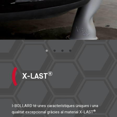
®
X-LAST
I-BOLLARD té unes característiques úniques i una
®
qualitat excepcional gràcies al material X-LAST
.