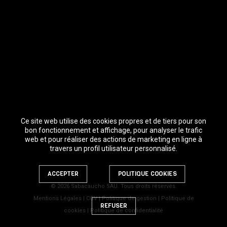
Ce site web utilise des cookies propres et de tiers pour son
bon fonctionnement et affichage, pour analyser le trafic
web et pour réaliser des actions de marketing en ligne à
travers un profil utilisateur personnalisé.
ACCEPTER
POLITIQUE COOKIES
© 2026 Sabacaucho SAU. Tous droits réservés.
Mentions Légales
|
CGV
|
Politique de gestion
|
Politique de
REFUSER
cookies
|
Politique de confidentialité